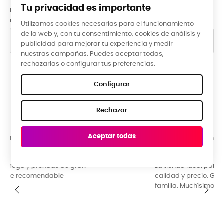
Tu privacidad es importante
Puede darse de baja en cualquier momento. Para ello, consulte
nuestra información de contacto en el aviso legal.
Utilizamos cookies necesarias para el funcionamiento
de la web y, con tu consentimiento, cookies de análisis y
publicidad para mejorar tu experiencia y medir
nuestras campañas. Puedes aceptar todas,
rechazarlas o configurar tus preferencias.
Google Reviews
Configurar
★★★★★
Rechazar
5,0 valoración media ·
66 reseñas
Aceptar todas
Raquel Campos, hace 3 meses
La tienda ideal para una ropa diferente y original. Buena
calidad y precio. Guia de tallas perfecta. Ideal para toda la
familia. Muchísimos diseños y colores para escoger.
‹
›