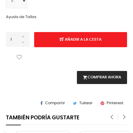
Ayuda de Tallas
AÑADIR A LA CESTA
shopping_cart
COMPRAR AHORA
Compartir
Tuitear
Pinterest
TAMBIÉN PODRÍA GUSTARTE
‹
›