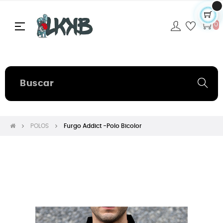
Navegación
☰
0
de
palanca
POLOS
Furgo Addict -Polo Bicolor