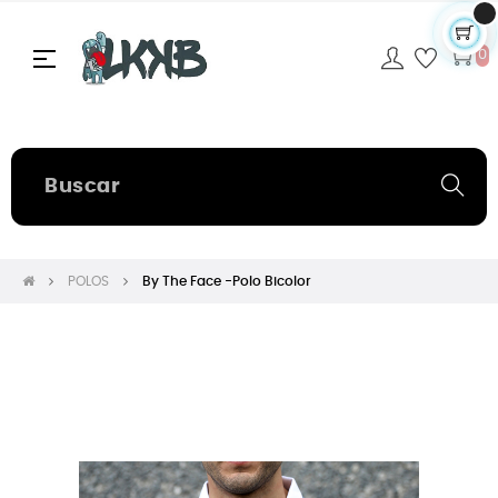
Navegación
☰
0
de
palanca
POLOS
By The Face -Polo Bicolor