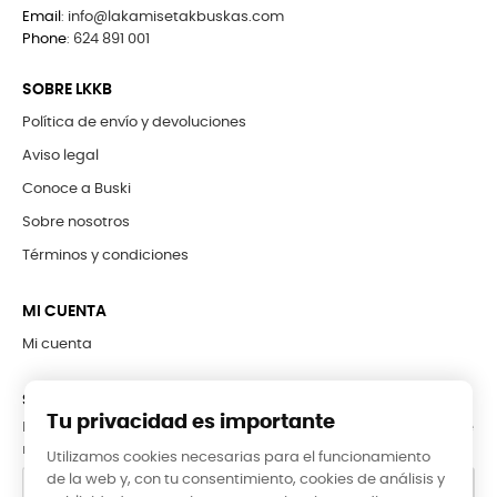
Email
:
info@lakamisetakbuskas.com
Phone
:
624 891 001
SOBRE LKKB
Política de envío y devoluciones
Aviso legal
Conoce a Buski
Sobre nosotros
Términos y condiciones
MI CUENTA
Mi cuenta
SUBCRÍBETE A LA NEWSLETTER
Tu privacidad es importante
Puede darse de baja en cualquier momento. Para ello, consulte
nuestra información de contacto en el aviso legal.
Utilizamos cookies necesarias para el funcionamiento
de la web y, con tu consentimiento, cookies de análisis y