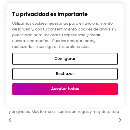
SUBCRÍBETE A LA NEWSLETTER
Tu privacidad es importante
Puede darse de baja en cualquier momento. Para ello, consulte
nuestra información de contacto en el aviso legal.
Utilizamos cookies necesarias para el funcionamiento
de la web y, con tu consentimiento, cookies de análisis y
publicidad para mejorar tu experiencia y medir
nuestras campañas. Puedes aceptar todas,
rechazarlas o configurar tus preferencias.
Google Reviews
Configurar
★★★★★
Rechazar
5,0 valoración media ·
66 reseñas
Aceptar todas
ROBERTO EG, hace 3 meses
E
Prendas de muy buena calidad con unos diseños exclusivos
B
a
y originales. Muy formales con las entregas y muy detallista.
a
b