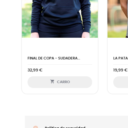
DURO DE MATAR - SUDADERA...
AURA 
29,99 €
22,99

CARRO