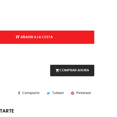
AÑADIR A LA CESTA
shopping_cart
COMPRAR AHORA
Compartir
Tuitear
Pinterest
STARTE