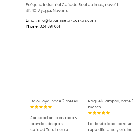
Polígono industrial Cañada Real de Imas, nave 11.
31240. Ayegui, Navarra
Email
:
info@lakamisetakbuskas.com
Phone
:
624 891 001
ce 3 meses
Raquel Campos, hace 3
ROBERTO EG, hace 3
meses
meses
 entrega y
ran
La tienda ideal para una
Prendas de muy buena
mente
ropa diferente y original.
calidad con unos diseñ