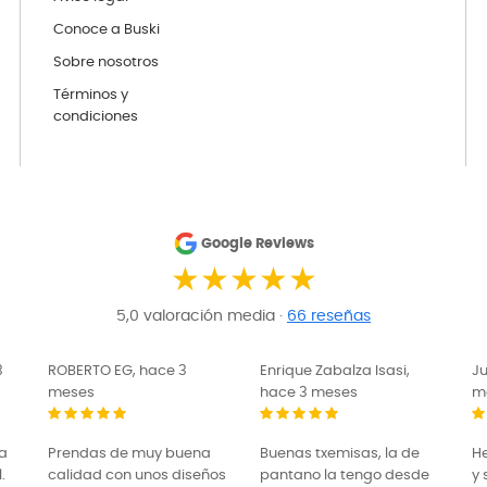
Conoce a Buski
Sobre nosotros
Términos y
condiciones
Google Reviews
★★★★★
5,0 valoración media ·
66 reseñas
Enrique Zabalza Isasi,
Juana Ochoa, hace 3
Tu
hace 3 meses
meses
L
Buenas txemisas, la de
He comprado camisetas
pe
os
pantano la tengo desde
y sudadera y estoy
ha