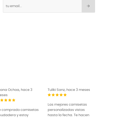
liki Sanz, hace 3 meses
El Pugilista, hace 3 meses
as mejores camisetas
¡Estoy muy contento con
rsonalizadas vistas
las sudaderas y
sta la fecha. Te hacen
camisetas de LKKB! Tras