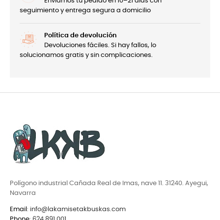
Enviamos tu pedido en 10–21 días con
seguimiento y entrega segura a domicilio
Política de devolución
Devoluciones fáciles. Si hay fallos, lo
solucionamos gratis y sin complicaciones.
Polígono industrial Cañada Real de Imas, nave 11. 31240. Ayegui,
Navarra
Email
:
info@lakamisetakbuskas.com
Phone
:
624 891 001