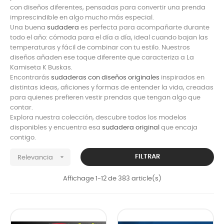
con diseños diferentes, pensadas para convertir una prenda
imprescindible en algo mucho más especial.
Una buena
sudadera
es perfecta para acompañarte durante
todo el año: cómoda para el día a día, ideal cuando bajan las
temperaturas y fácil de combinar con tu estilo. Nuestros
diseños añaden ese toque diferente que caracteriza a La
Kamiseta K Buskas.
Encontrarás
sudaderas con diseños originales
inspirados en
distintas ideas, aficiones y formas de entender la vida, creadas
para quienes prefieren vestir prendas que tengan algo que
contar.
Explora nuestra colección, descubre todos los modelos
disponibles y encuentra esa
sudadera original
que encaja
contigo.

FILTRAR
Relevancia
Affichage 1-12 de 383 article(s)