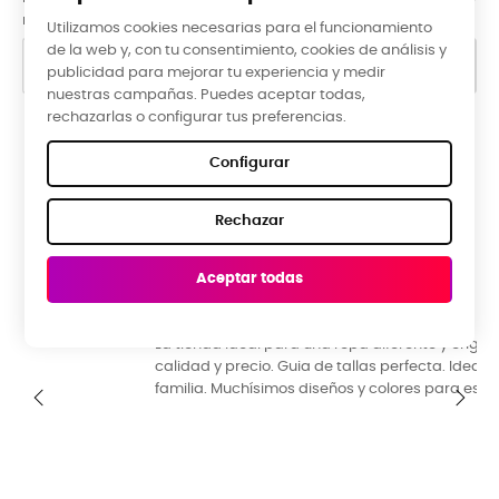
nuestra información de contacto en el aviso legal.
Utilizamos cookies necesarias para el funcionamiento
de la web y, con tu consentimiento, cookies de análisis y
publicidad para mejorar tu experiencia y medir
nuestras campañas. Puedes aceptar todas,
rechazarlas o configurar tus preferencias.
Google Reviews
Configurar
★★★★★
Rechazar
5,0 valoración media ·
66 reseñas
Aceptar todas
Raquel Campos, hace 3 meses
R
La tienda ideal para una ropa diferente y original. Buena
P
calidad y precio. Guia de tallas perfecta. Ideal para toda la
y
familia. Muchísimos diseños y colores para escoger.
‹
›