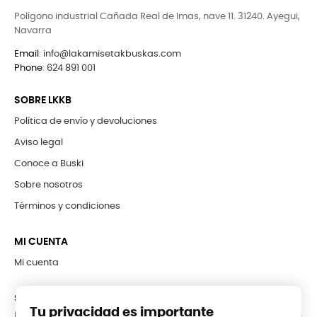
Polígono industrial Cañada Real de Imas, nave 11. 31240. Ayegui,
Navarra
Email
:
info@lakamisetakbuskas.com
Phone
:
624 891 001
SOBRE LKKB
Política de envío y devoluciones
Aviso legal
Conoce a Buski
Sobre nosotros
Términos y condiciones
MI CUENTA
Mi cuenta
SUBCRÍBETE A LA NEWSLETTER
Tu privacidad es importante
Puede darse de baja en cualquier momento. Para ello, consulte