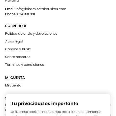
Navarra
Email
:
info@lakamisetakbuskas.com
Phone
:
624 891 001
SOBRE LKKB
Política de envío y devoluciones
Aviso legal
Conoce a Buski
Sobre nosotros
Términos y condiciones
MI CUENTA
Mi cuenta
SUBCRÍBETE A LA NEWSLETTER
Tu privacidad es importante
Puede darse de baja en cualquier momento. Para ello, consulte
nuestra información de contacto en el aviso legal.
Utilizamos cookies necesarias para el funcionamiento