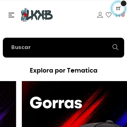
Navegación
☰
0
de
palanca
Explora por Tematica