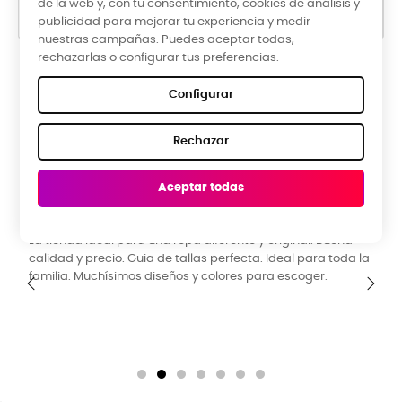
de la web y, con tu consentimiento, cookies de análisis y
publicidad para mejorar tu experiencia y medir
nuestras campañas. Puedes aceptar todas,
rechazarlas o configurar tus preferencias.
Google Reviews
Configurar
★★★★★
Rechazar
5,0 valoración media ·
66 reseñas
Aceptar todas
Raquel Campos, hace 3 meses
R
La tienda ideal para una ropa diferente y original. Buena
P
calidad y precio. Guia de tallas perfecta. Ideal para toda la
y
familia. Muchísimos diseños y colores para escoger.
‹
›