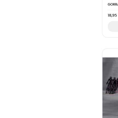
(3)
Negro - Gris
GORRA
(3)
Gris - Negro
18,95
(3)
Gris - Verde Botella
(3)
Gris - Burgundy
(3)
Gris - Rojo
(3)
Gris - Royal Blue
(3)
Gris - Rosa
(3)
Azul Cobalto - Amarillo
(3)
Azul Marino - Gris