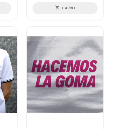

CARRO