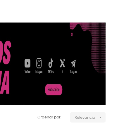

Ordenar por:
Relevancia