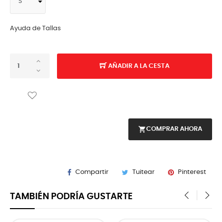
Ayuda de Tallas
AÑADIR A LA CESTA
shopping_cart
COMPRAR AHORA
Compartir
Tuitear
Pinterest
TAMBIÉN PODRÍA GUSTARTE
‹
›