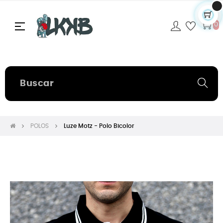
Navegación
☰
0
de
palanca
POLOS
Luze Motz - Polo Bicolor