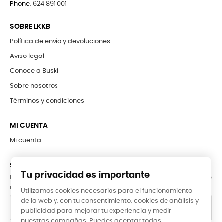
Phone
:
624 891 001
SOBRE LKKB
Política de envío y devoluciones
Aviso legal
Conoce a Buski
Sobre nosotros
Términos y condiciones
MI CUENTA
Mi cuenta
SUBCRÍBETE A LA NEWSLETTER
Tu privacidad es importante
Puede darse de baja en cualquier momento. Para ello, consulte
nuestra información de contacto en el aviso legal.
Utilizamos cookies necesarias para el funcionamiento
de la web y, con tu consentimiento, cookies de análisis y
publicidad para mejorar tu experiencia y medir
nuestras campañas. Puedes aceptar todas,