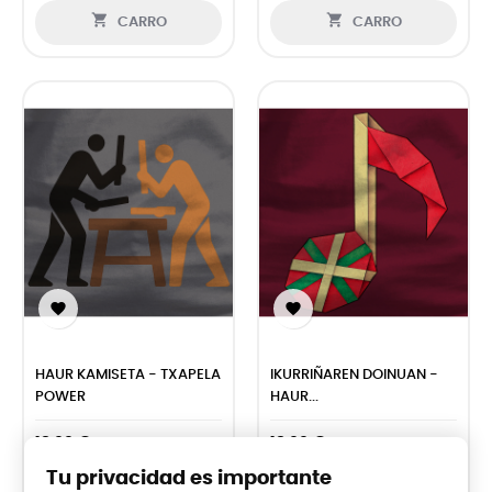


CARRO
CARRO


HAUR KAMISETA - TXAPELA
IKURRIÑAREN DOINUAN -
POWER
HAUR...
18,99 €
18,99 €
Tu privacidad es importante


CARRO
CARRO