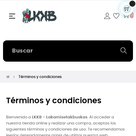
Navegación
☰
0
de
palanca
Términos y condiciones
Términos y condiciones
Bienvenido a
LKKB – Lakamisetakbuskas
. Al acceder a
nuestra tienda online y realizar una compra, aceptas los
siguientes términos y condiciones de uso. Te recomendamos
leerlos detenidamente antes de utilizar nuestra web.