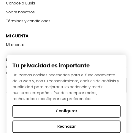
Conoce a Buski
Sobre nosotros
Términos y condiciones
MI CUENTA
Mi cuenta
SUBCRÍBETE A LA NEWSLETTER
Tu privacidad es importante
Puede darse de baja en cualquier momento. Para ello, consulte
nuestra información de contacto en el aviso legal.
Utilizamos cookies necesarias para el funcionamiento
de la web y, con tu consentimiento, cookies de análisis y
publicidad para mejorar tu experiencia y medir
nuestras campañas. Puedes aceptar todas,
rechazarlas o configurar tus preferencias.
Google Reviews
Configurar
★★★★★
Rechazar
5,0 valoración media ·
66 reseñas