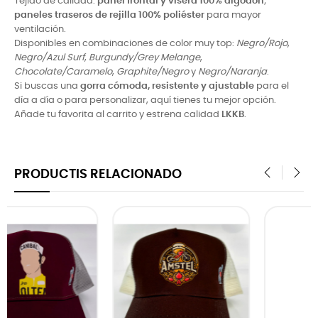
Tejido de calidad:
panel frontal y visera 100% algodón
;
paneles traseros de rejilla 100% poliéster
para mayor
ventilación.
Disponibles en combinaciones de color muy top:
Negro/Rojo
,
Negro/Azul Surf
,
Burgundy/Grey Melange
,
Chocolate/Caramelo
,
Graphite/Negro
y
Negro/Naranja
.
Si buscas una
gorra cómoda, resistente y ajustable
para el
día a día o para personalizar, aquí tienes tu mejor opción.
Añade tu favorita al carrito y estrena calidad
LKKB
.
PRODUCTIS RELACIONADO
‹
›