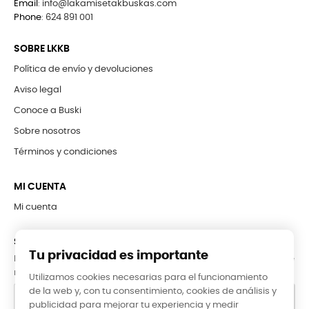
Email
:
info@lakamisetakbuskas.com
Phone
:
624 891 001
SOBRE LKKB
Política de envío y devoluciones
Aviso legal
Conoce a Buski
Sobre nosotros
Términos y condiciones
MI CUENTA
Mi cuenta
SUBCRÍBETE A LA NEWSLETTER
Tu privacidad es importante
Puede darse de baja en cualquier momento. Para ello, consulte
nuestra información de contacto en el aviso legal.
Utilizamos cookies necesarias para el funcionamiento
de la web y, con tu consentimiento, cookies de análisis y
publicidad para mejorar tu experiencia y medir