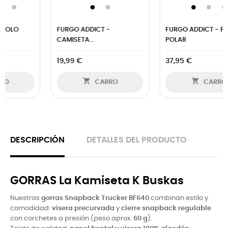
FURGO ADDICT - FORRO
FURGO ADDICT -
POLAR
CAMISETA...
37,95 €
25,99 €


CARRO
CARRO
DESCRIPCIÓN
DETALLES DEL PRODUCTO
GORRAS La Kamiseta K Buskas
Nuestras
gorras Snapback Trucker BF640
combinan estilo y
comodidad:
visera precurvada
y
cierre snapback regulable
con corchetes a presión (peso aprox.
60 g
).