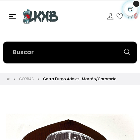
Navegación
☰
0
de
palanca
GORRAS
Gorra Furgo Addict- Marrón/Caramelo