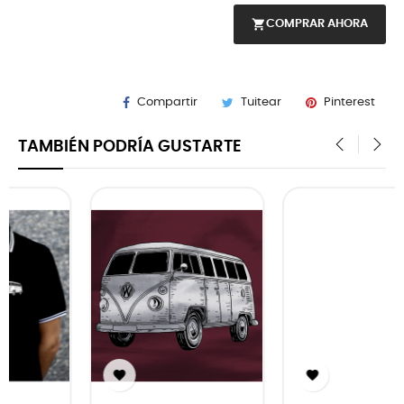
shopping_cart
COMPRAR AHORA
Compartir
Tuitear
Pinterest
TAMBIÉN PODRÍA GUSTARTE
‹
›

