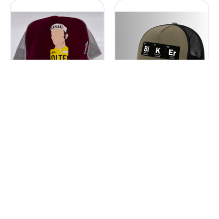


GORRA CANIBAL -
GORRA BIKER
BURGUNDY/GRIS
18,95 €
18,95 €

CARRO

CARRO