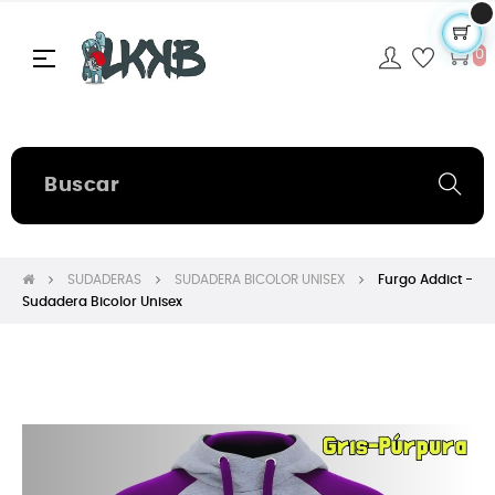
Navegación
☰
0
de
palanca
SUDADERAS
SUDADERA BICOLOR UNISEX
Furgo Addict -
Sudadera Bicolor Unisex