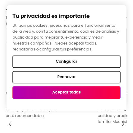
SUBCRÍBETE A LA NEWSLETTER
Tu privacidad es importante
Puede darse de baja en cualquier momento. Para ello, consulte
nuestra información de contacto en el aviso legal.
Utilizamos cookies necesarias para el funcionamiento
de la web y, con tu consentimiento, cookies de análisis y
publicidad para mejorar tu experiencia y medir
nuestras campañas. Puedes aceptar todas,
rechazarlas o configurar tus preferencias.
Google Reviews
Configurar
★★★★★
Rechazar
5,0 valoración media ·
66 reseñas
Aceptar todas
Raquel Campos, hace 3 meses
La tienda ideal para una ropa diferente y original. Buena
calidad y precio. Guia de tallas perfecta. Ideal para toda la
familia. Muchísimos diseños y colores para escoger.