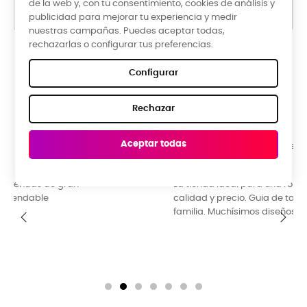
de la web y, con tu consentimiento, cookies de análisis y
publicidad para mejorar tu experiencia y medir
nuestras campañas. Puedes aceptar todas,
rechazarlas o configurar tus preferencias.
Google Reviews
Configurar
★★★★★
Rechazar
5,0 valoración media ·
66 reseñas
Aceptar todas
Raquel Campos, hace 3 meses
n
La tienda ideal para una ropa diferente y origin
calidad y precio. Guia de tallas perfecta. Ideal 
familia. Muchísimos diseños y colores para esco
‹
›