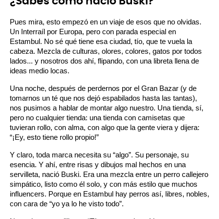
¿Sabes cómo nació Buski?
Pues mira, esto empezó en un viaje de esos que no olvidas. 
Un Interraíl por Europa, pero con parada especial en 
Estambul. No sé qué tiene esa ciudad, tío, que te vuela la 
cabeza. Mezcla de culturas, olores, colores, gatos por todos 
lados... y nosotros dos ahí, flipando, con una libreta llena de 
ideas medio locas.
Una noche, después de perdernos por el Gran Bazar (y de 
tomarnos un té que nos dejó espabilados hasta las tantas), 
nos pusimos a hablar de montar algo nuestro. Una tienda, sí, 
pero no cualquier tienda: una tienda con camisetas que 
tuvieran rollo, con alma, con algo que la gente viera y dijera: 
“¡Ey, esto tiene rollo propio!”
Y claro, toda marca necesita su “algo”. Su personaje, su 
esencia. Y ahí, entre risas y dibujos mal hechos en una 
servilleta, nació Buski. Era una mezcla entre un perro callejero 
simpático, listo como él solo, y con más estilo que muchos 
influencers. Porque en Estambul hay perros así, libres, nobles, 
con cara de “yo ya lo he visto todo”.