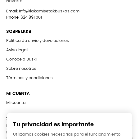
Navarra
Email
:
info@lakamisetakbuskas.com
Phone
:
624 891 001
SOBRE LKKB
Política de envío y devoluciones
Aviso legal
Conoce a Buski
Sobre nosotros
Términos y condiciones
MI CUENTA
Mi cuenta
SUBCRÍBETE A LA NEWSLETTER
Tu privacidad es importante
Puede darse de baja en cualquier momento. Para ello, consulte
nuestra información de contacto en el aviso legal.
Utilizamos cookies necesarias para el funcionamiento