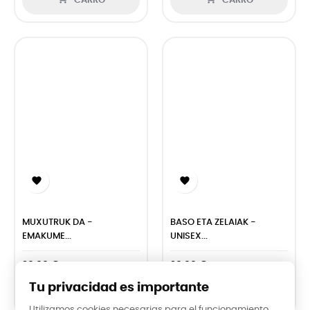
CARRO
CARRO


MUXUTRUK DA -
BASO ETA ZELAIAK -
EMAKUME...
UNISEX...
29,99 €
29,99 €
Tu privacidad es importante


CARRO
CARRO
Utilizamos cookies necesarias para el funcionamiento