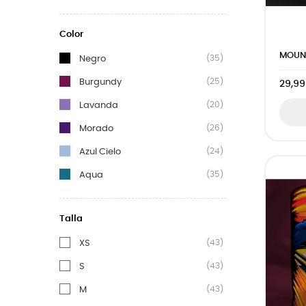
Color
MOUNT
(35)
Negro
(25)
Burgundy
29,99
(20)
Lavanda
(26)
Morado
(24)
Azul Cielo
(35)
Aqua
(11)
Royal Blue
Talla
(43)
XS
(43)
S
(43)
M