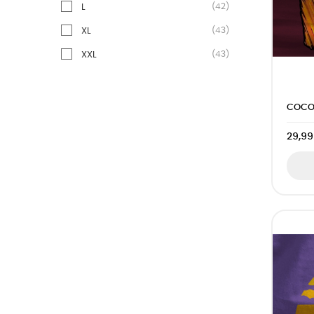
(42)
L
(43)
XL
(43)
XXL
COCO 
29,99