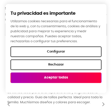
SUBCRÍBETE A LA NEWSLETTER
Tu privacidad es importante
Puede darse de baja en cualquier momento. Para ello, consulte
nuestra información de contacto en el aviso legal.
Utilizamos cookies necesarias para el funcionamiento
de la web y, con tu consentimiento, cookies de análisis y
publicidad para mejorar tu experiencia y medir
nuestras campañas. Puedes aceptar todas,
rechazarlas o configurar tus preferencias.
Google Reviews
Configurar
★★★★★
Rechazar
5,0 valoración media ·
66 reseñas
Aceptar todas
Raquel Campos, hace 3 meses
R
La tienda ideal para una ropa diferente y original. Buena
P
calidad y precio. Guia de tallas perfecta. Ideal para toda la
y
familia. Muchísimos diseños y colores para escoger.