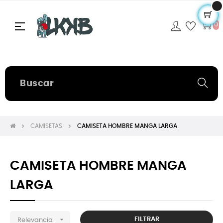
Navegación
☰
0
de
palanca
CAMISETAS
CAMISETA HOMBRE MANGA LARGA
CAMISETA HOMBRE MANGA
LARGA

FILTRAR
Relevancia