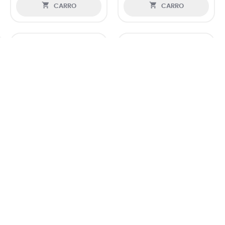


CARRO
CARRO


SUMMIT - CAMISETA
LATIDO ROCK AND ROLL -...
HOMBRE...
25,99 €
25,99 €

CARRO

CARRO