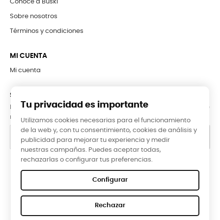
Conoce a Buski
Sobre nosotros
Términos y condiciones
MI CUENTA
Mi cuenta
SUBCRÍBETE A LA NEWSLETTER
Tu privacidad es importante
Puede darse de baja en cualquier momento. Para ello, consulte
nuestra información de contacto en el aviso legal.
Utilizamos cookies necesarias para el funcionamiento
de la web y, con tu consentimiento, cookies de análisis y
publicidad para mejorar tu experiencia y medir
nuestras campañas. Puedes aceptar todas,
rechazarlas o configurar tus preferencias.
Google Reviews
Configurar
★★★★★
Rechazar
5,0 valoración media ·
66 reseñas