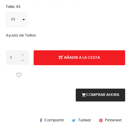
Talla: XS
Ayuda de Tallas
AÑADIR A LA CESTA
shopping_cart
COMPRAR AHORA
Compartir
Tuitear
Pinterest