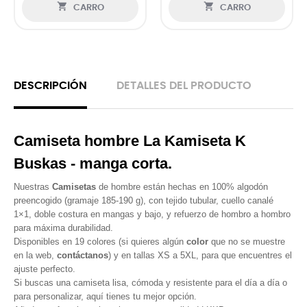


CARRO
CARRO
DESCRIPCIÓN
DETALLES DEL PRODUCTO
Camiseta hombre La Kamiseta K
Buskas - manga corta.
Nuestras
Camisetas
de hombre están hechas en 100% algodón
preencogido (gramaje 185-190 g), con tejido tubular, cuello canalé
1×1, doble costura en mangas y bajo, y refuerzo de hombro a hombro
para máxima durabilidad.
Disponibles en 19 colores (si quieres algún
color
que no se muestre
en la web,
contáctanos
) y en tallas XS a 5XL, para que encuentres el
ajuste perfecto.
Si buscas una camiseta lisa, cómoda y resistente para el dí­a a dí­a o
para personalizar, aquí­ tienes tu mejor opción.