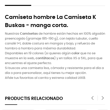
Camiseta hombre La Camiseta K
Buskas - manga corta.
Nuestras
Camisetas
de hombre están hechas en 100% algodón
preencogido (gramaje 185-190 g), con tejido tubular, cuello
canalé 1×1, doble costura en mangas y bajo, y refuerzo de
hombro a hombro para máxima durabilidad.
Disponibles en 19 colores (si quieres algún
color
que no se
muestre en la web,
contátacos
) y en tallas XS a 5XL, para que
encuentres el ajuste perfecto.
Si buscas una camiseta lisa, cómoda y resistente para el dí­a a
dí­a o para personalizar, aquí­ tienes tu mejor opción.
Añde tus favoritas al carrito y estrena calidad LKKB.
PRODUCTIS RELACIONADO
‹
›