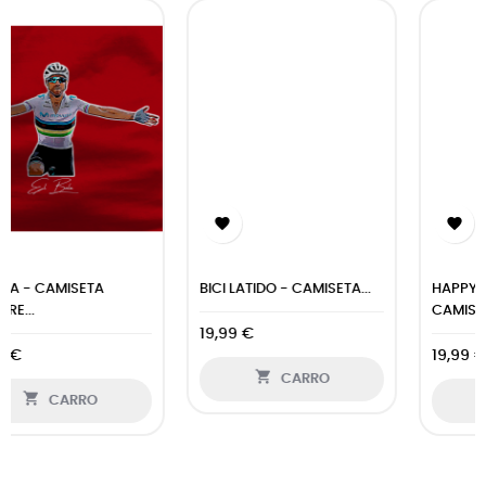


BICI LATIDO - CAMISETA...
HAPPY CYCLING -
CAMISETA...
19,99 €
19,99 €

CARRO

CARRO