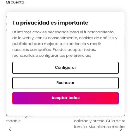
Mi cuenta
SUBCRÍBETE A LA NEWSLETTER
Tu privacidad es importante
Puede darse de baja en cualquier momento. Para ello, consulte
nuestra información de contacto en el aviso legal.
Utilizamos cookies necesarias para el funcionamiento
de la web y, con tu consentimiento, cookies de análisis y
publicidad para mejorar tu experiencia y medir
nuestras campañas. Puedes aceptar todas,
rechazarlas o configurar tus preferencias.
Google Reviews
Configurar
★★★★★
Rechazar
5,0 valoración media ·
66 reseñas
Aceptar todas
Raquel Campos, hace 3 meses
La tienda ideal para una ropa diferente y original. Buena
calidad y precio. Guia de tallas perfecta. Ideal para toda la
familia. Muchísimos diseños y colores para escoger.