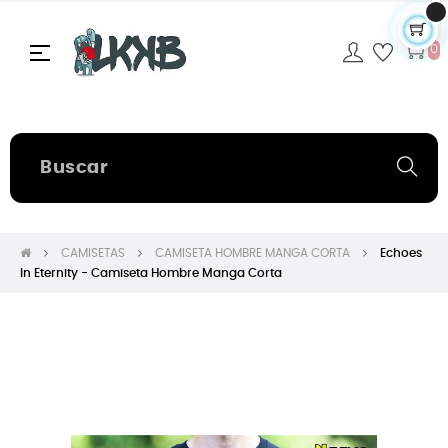
Navegación
☰
0
de
palanca
CAMISETAS
CAMISETA HOMBRE MANGA CORTA
Echoes
In Eternity - Camiseta Hombre Manga Corta