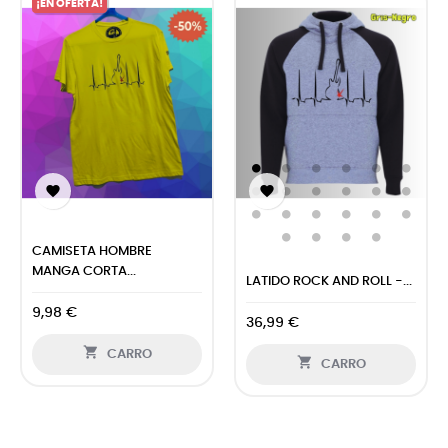
¡EN OFERTA!


CAMISETA HOMBRE
MANGA CORTA...
LATIDO ROCK AND ROLL -...
9,98 €
36,99 €

CARRO

CARRO