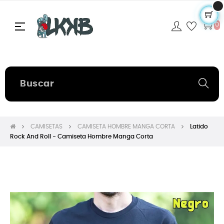
Navegación
☰
0
de
palanca
CAMISETAS
CAMISETA HOMBRE MANGA CORTA
Latido
Rock And Roll - Camiseta Hombre Manga Corta