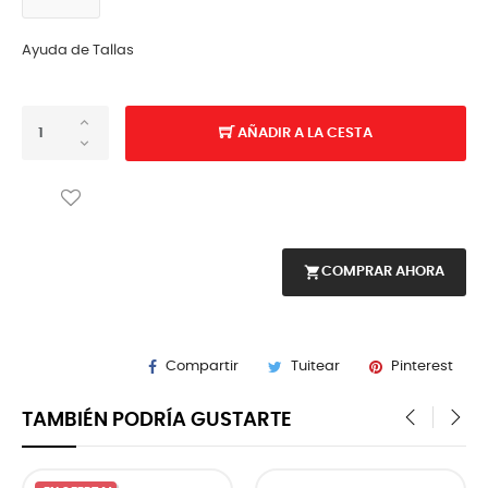
Ayuda de Tallas
AÑADIR A LA CESTA
shopping_cart
COMPRAR AHORA
Compartir
Tuitear
Pinterest
TAMBIÉN PODRÍA GUSTARTE
‹
›