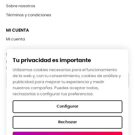
Sobre nosotros
Términos y condiciones
MI CUENTA
Mi cuenta
SUBCRÍBETE A LA NEWSLETTER
Tu privacidad es importante
Puede darse de baja en cualquier momento. Para ello, consulte
nuestra información de contacto en el aviso legal.
Utilizamos cookies necesarias para el funcionamiento
de la web y, con tu consentimiento, cookies de análisis y
publicidad para mejorar tu experiencia y medir
nuestras campañas. Puedes aceptar todas,
rechazarlas o configurar tus preferencias.
Google Reviews
Configurar
★★★★★
Rechazar
5,0 valoración media ·
66 reseñas