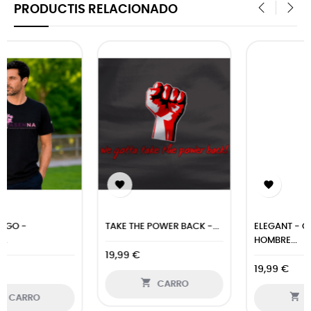
PRODUCTIS RELACIONADO
‹
›


ELEGANT - CAMISETA
BICINEON - CAMISETA
HOMBRE...
HOMBRE...
19,99 €
19,99 €


CARRO
CARRO