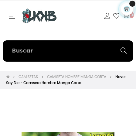
Navegación
☰
0
de
palanca
CAMISETAS
CAMISETA HOMBRE MANGA CORTA
Never
Say Die - Camiseta Hombre Manga Corta