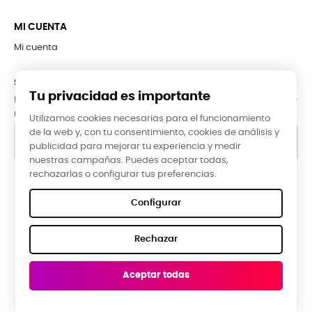
MI CUENTA
Mi cuenta
SUBCRÍBETE A LA NEWSLETTER
Tu privacidad es importante
Puede darse de baja en cualquier momento. Para ello, consulte
nuestra información de contacto en el aviso legal.
Utilizamos cookies necesarias para el funcionamiento
de la web y, con tu consentimiento, cookies de análisis y
publicidad para mejorar tu experiencia y medir
nuestras campañas. Puedes aceptar todas,
rechazarlas o configurar tus preferencias.
Google Reviews
Configurar
★★★★★
Rechazar
5,0 valoración media ·
66 reseñas
Aceptar todas
Raquel Campos, hace 3 meses