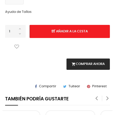
Ayuda de Tallas
AÑADIR A LA CESTA
shopping_cart
COMPRAR AHORA
Compartir
Tuitear
Pinterest
TAMBIÉN PODRÍA GUSTARTE
‹
›