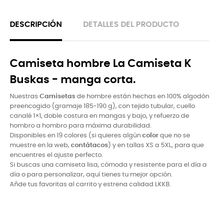
DESCRIPCIÓN
DETALLES DEL PRODUCTO
Camiseta hombre La Camiseta K
Buskas - manga corta.
Nuestras
Camisetas
de hombre están hechas en 100% algodón
preencogido (gramaje 185-190 g), con tejido tubular, cuello
canalé 1×1, doble costura en mangas y bajo, y refuerzo de
hombro a hombro para máxima durabilidad.
Disponibles en 19 colores (si quieres algún
color
que no se
muestre en la web,
contátacos
) y en tallas XS a 5XL, para que
encuentres el ajuste perfecto.
Si buscas una camiseta lisa, cómoda y resistente para el dí­a a
dí­a o para personalizar, aquí­ tienes tu mejor opción.
Añde tus favoritas al carrito y estrena calidad LKKB.