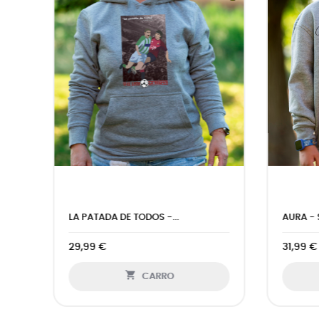
JURRU II - SUDADERA BICOLOR...
PELOP
38,99 €
31,99

CARRO