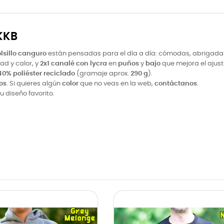
KKB
lsillo canguro
están pensadas para el día a día: cómodas, abrigadas 
d y calor, y
2x1 canalé con lycra
en
puños
y
bajo
que mejora el ajuste
0% poliéster reciclado
(gramaje aprox.
290 g
).
os
. Si quieres algún
color
que no veas en la web,
contáctanos
.
u diseño favorito.