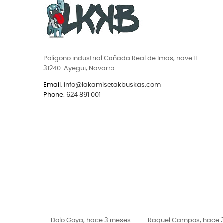
Polígono industrial Cañada Real de Imas, nave 11.
31240. Ayegui, Navarra
Email
:
info@lakamisetakbuskas.com
Phone
:
624 891 001
ce 3 meses
Raquel Campos, hace 3
ROBERTO EG, hace 3