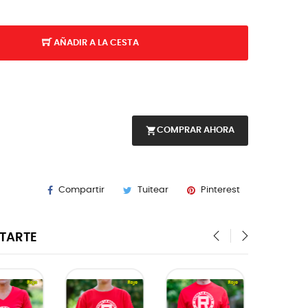
AÑADIR A LA CESTA
shopping_cart
COMPRAR AHORA
Compartir
Tuitear
Pinterest
STARTE
‹
›