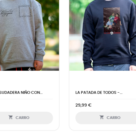
O - SUDADERA NIÑO CON...
PUTO FUTBOL DE MIERDA -...
 €
29,99 €


CARRO
CARRO