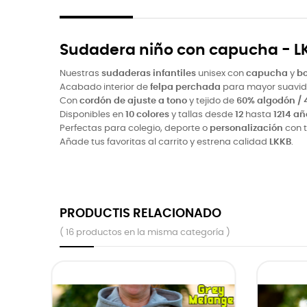
Sudadera niño con capucha - L
Nuestras
sudaderas infantiles
unisex con
capucha
y
bo
Acabado interior de
felpa perchada
para mayor suavida
Con
cordón de ajuste a tono
y tejido de
60% algodón / 4
Disponibles en
10 colores
y tallas desde
12
hasta
1214 añ
Perfectas para colegio, deporte o
personalización
con t
Añade tus favoritas al carrito y estrena calidad
LKKB
.
PRODUCTIS RELACIONADO
( 16 productos en la misma categoría )