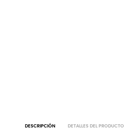
PANCETERS
PA
II -
II 
CAMISETA...
CA
19,99 €
19

CARRO
DESCRIPCIÓN
DETALLES DEL PRODUCTO