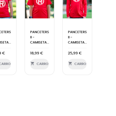
CETERS
PANCETERS
PANCETERS
II -
II -
ADERA...
SUDADERA...
SUDADERA
UNISEX
99 €
29,99 €
29,99 €

CARRO
CARRO

CARRO