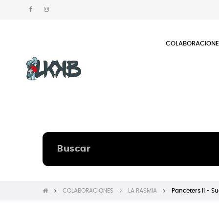
COLABORACION
COLABORACIONES
LA RASMIA
Panceters II - 