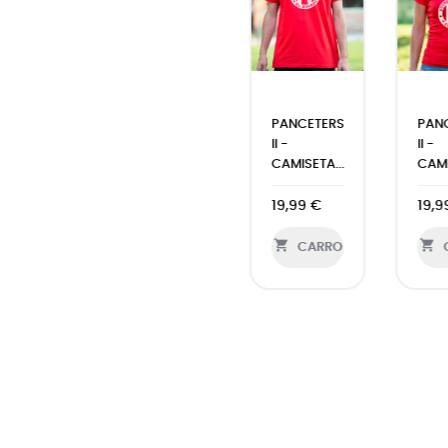
NCETERS
PANCETERS
PANCETERS
PAN
-
II -
II -
II -
MISETA...
CAMISETA...
CAMISETA...
SUD
,99 €
18,99 €
25,99 €
29,




CARRO
CARRO
CARRO