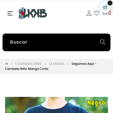
Navegación
☰
0
de
palanca
COLABORACIONES
LA RASMIA
Seguimos Aqui -
Camiseta Niño Manga Corta