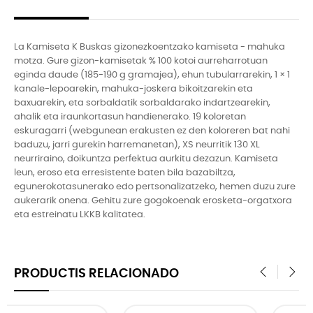
La Kamiseta K Buskas gizonezkoentzako kamiseta - mahuka
motza. Gure gizon-kamisetak % 100 kotoi aurreharrotuan
eginda daude (185-190 g gramajea), ehun tubularrarekin, 1 × 1
kanale-lepoarekin, mahuka-joskera bikoitzarekin eta
baxuarekin, eta sorbaldatik sorbaldarako indartzearekin,
ahalik eta iraunkortasun handienerako. 19 koloretan
eskuragarri (webgunean erakusten ez den koloreren bat nahi
baduzu, jarri gurekin harremanetan), XS neurritik 130 XL
neurriraino, doikuntza perfektua aurkitu dezazun. Kamiseta
leun, eroso eta erresistente baten bila bazabiltza,
egunerokotasunerako edo pertsonalizatzeko, hemen duzu zure
aukerarik onena. Gehitu zure gogokoenak erosketa-orgatxora
eta estreinatu LKKB kalitatea.
PRODUCTIS RELACIONADO
‹
›