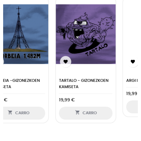


ARGI IBILI - GIZONEZKOEN...
AURRESKU -
GIZONEZKOEN...
19,99 €
19,99 €

CARRO

CARRO