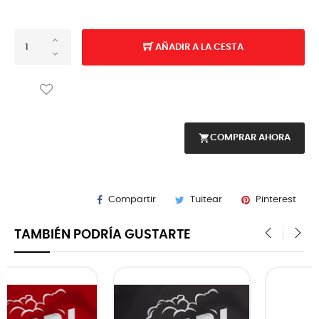
AÑADIR A LA CESTA
shopping_cart
COMPRAR AHORA
Compartir
Tuitear
Pinterest
TAMBIÉN PODRÍA GUSTARTE
‹
›