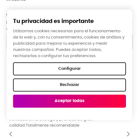
SUBCRÍBETE A LA NEWSLETTER
Tu privacidad es importante
Puede darse de baja en cualquier momento. Para ello, consulte
nuestra información de contacto en el aviso legal.
Utilizamos cookies necesarias para el funcionamiento
de la web y, con tu consentimiento, cookies de análisis y
publicidad para mejorar tu experiencia y medir
nuestras campañas. Puedes aceptar todas,
rechazarlas o configurar tus preferencias.
Google Reviews
Configurar
★★★★★
Rechazar
5,0 valoración media ·
66 reseñas
Aceptar todas
Raquel Campos, hace 3 meses
La tienda ideal para una ropa diferente y original. Buena
calidad y precio. Guia de tallas perfecta. Ideal para toda la
familia. Muchísimos diseños y colores para escoger.