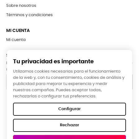
Sobre nosotros
Términos y condiciones
MI CUENTA
Mi cuenta
SUBCRÍBETE A LA NEWSLETTER
Tu privacidad es importante
Puede darse de baja en cualquier momento. Para ello, consulte
nuestra información de contacto en el aviso legal.
Utilizamos cookies necesarias para el funcionamiento
de la web y, con tu consentimiento, cookies de análisis y
publicidad para mejorar tu experiencia y medir
nuestras campañas. Puedes aceptar todas,
rechazarlas o configurar tus preferencias.
Google Reviews
Configurar
★★★★★
Rechazar
5,0 valoración media ·
66 reseñas