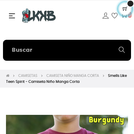
Navegación
☰
0
de
palanca
CAMISETAS
CAMISETA NIÑO MANGA CORTA
Smells Like
Teen Spirit - Camiseta Niño Manga Corta