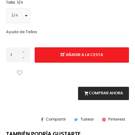
Talla: 3/4
Ayuda de Tallas
AÑADIR A LA CESTA
shopping_cart
COMPRAR AHORA
Compartir
Tuitear
Pinterest
TAMBIÉN PODRÍA GUSTARTE