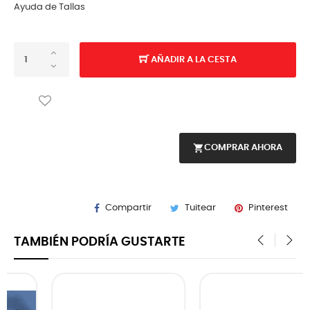
Ayuda de Tallas
AÑADIR A LA CESTA
shopping_cart
COMPRAR AHORA
Compartir
Tuitear
Pinterest
TAMBIÉN PODRÍA GUSTARTE
‹
›