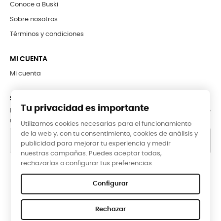
Conoce a Buski
Sobre nosotros
Términos y condiciones
MI CUENTA
Mi cuenta
SUBCRÍBETE A LA NEWSLETTER
Tu privacidad es importante
Puede darse de baja en cualquier momento. Para ello, consulte
nuestra información de contacto en el aviso legal.
Utilizamos cookies necesarias para el funcionamiento
de la web y, con tu consentimiento, cookies de análisis y
publicidad para mejorar tu experiencia y medir
nuestras campañas. Puedes aceptar todas,
rechazarlas o configurar tus preferencias.
Google Reviews
Configurar
★★★★★
Rechazar
5,0 valoración media ·
66 reseñas