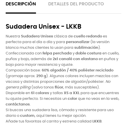
DESCRIPCIÓN
DETALLES DEL PRODUCTO
Sudadera Unisex - LKKB
Nuestra
Sudadera Unisex
clásica de
cuello redondo
es
perfecta para el día a día y para
personalizar
(la versión
blanca muchos clientes la usan para
sublimación
).
Confeccionada con
felpa perchada
y
doble costura
en cuello,
puños y bajo, además de
2x1 canalé con elastano
en puños y
bajo para mayor resistencia y ajuste.
Composición base:
60% algodón / 40% poliéster reciclado
(gramaje aprox.
290 g
). Algunos colores incluyen mezclas con
viscosa y distintas proporciones de algodón/poliéster.
No
genera pilling
(salvo tonos
flúor
, más susceptibles).
Disponible en
61 colores
y tallas
XS a XXL
para que encuentres
tu ajuste perfecto. Si necesitas un
color
que no veas en la web,
contáctanos
.
Si buscas una sudadera lisa, cómoda y resistente para uso
diario o
custom
, aquí tienes tu mejor opción.
Añade tus favoritas al carrito y estrena calidad
LKKB
.