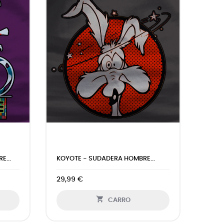
..
MTB II - SUDADERA HOMBRE...
RUNNI
29,99 €
29,9

CARRO