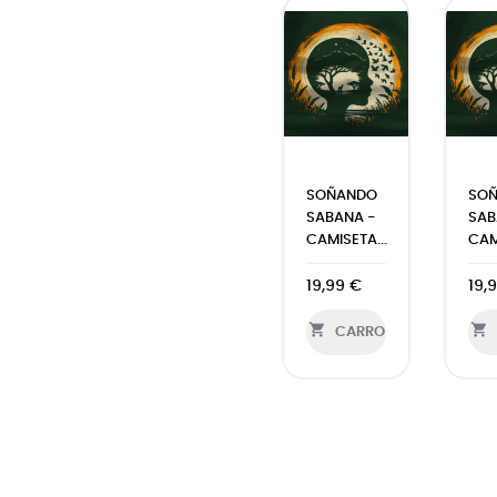
SOÑANDO
SO
SABANA -
SAB
CAMISETA...
CAM
19,99 €
19,


CARRO