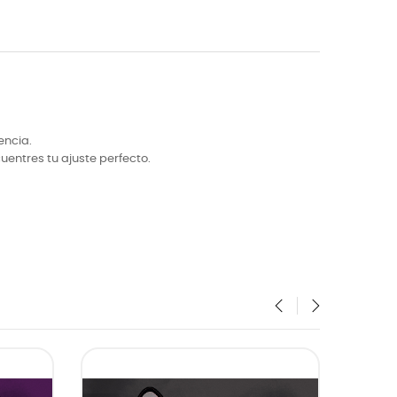
encia.
uentres tu ajuste perfecto.
‹
›