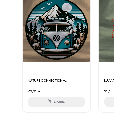
.
RAVEN - SUDADERA HOMBRE CON...
IMAGI
29,99 €
29,99

CARRO