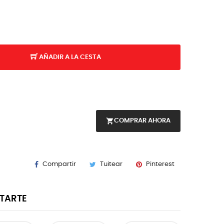
AÑADIR A LA CESTA
shopping_cart
COMPRAR AHORA
Compartir
Tuitear
Pinterest
STARTE