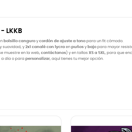
- LKKB
en
bolsillo canguro
y
cordón de ajuste a tono
para un fit cómodo.
y suavidad, y
2x1 canalé con lycra
en
puños
y
bajo
para mayor resist
se muestre en la web,
contáctanos
) y en tallas
XS a 5XL
, para que enc
a a día o para
personalizar
, aquí tienes tu mejor opción.