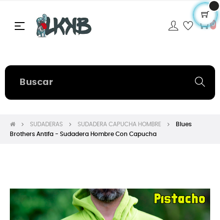
Navegación
☰
0
de
palanca
SUDADERAS
SUDADERA CAPUCHA HOMBRE
Blues
Brothers Antifa - Sudadera Hombre Con Capucha