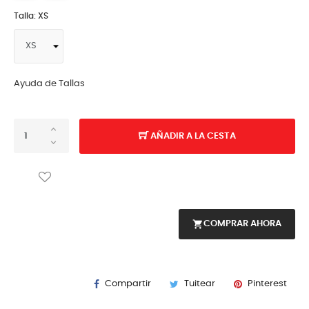
Talla: XS
Ayuda de Tallas
AÑADIR A LA CESTA
shopping_cart
COMPRAR AHORA
Compartir
Tuitear
Pinterest