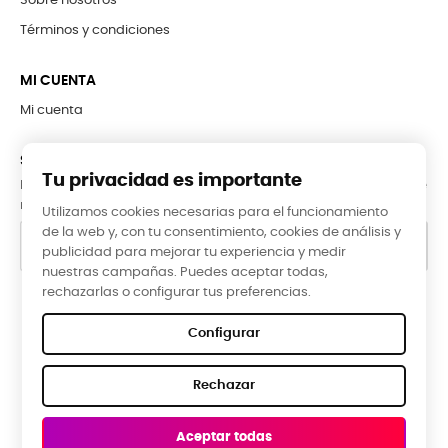
Sobre nosotros
Términos y condiciones
MI CUENTA
Mi cuenta
SUBCRÍBETE A LA NEWSLETTER
Tu privacidad es importante
Puede darse de baja en cualquier momento. Para ello, consulte
nuestra información de contacto en el aviso legal.
Utilizamos cookies necesarias para el funcionamiento
de la web y, con tu consentimiento, cookies de análisis y
publicidad para mejorar tu experiencia y medir
nuestras campañas. Puedes aceptar todas,
rechazarlas o configurar tus preferencias.
Google Reviews
Configurar
★★★★★
Rechazar
5,0 valoración media ·
66 reseñas
Aceptar todas
ROBERTO EG, hace 3 meses
E