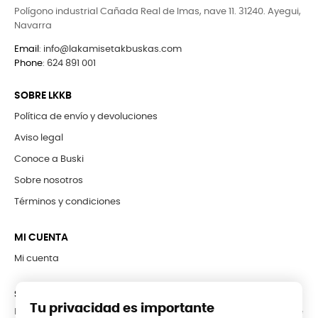
Polígono industrial Cañada Real de Imas, nave 11. 31240. Ayegui,
Navarra
Email
:
info@lakamisetakbuskas.com
Phone
:
624 891 001
SOBRE LKKB
Política de envío y devoluciones
Aviso legal
Conoce a Buski
Sobre nosotros
Términos y condiciones
MI CUENTA
Mi cuenta
SUBCRÍBETE A LA NEWSLETTER
Tu privacidad es importante
Puede darse de baja en cualquier momento. Para ello, consulte