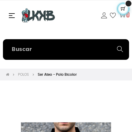
Navegación
☰
0
de
palanca
POLOS
Ser Ateo - Polo Bicolor