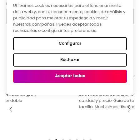
nuestra información de contacto en el aviso legal.
Utilizamos cookies necesarias para el funcionamiento
de la web y, con tu consentimiento, cookies de análisis y
publicidad para mejorar tu experiencia y medir
nuestras campañas. Puedes aceptar todas,
rechazarlas o configurar tus preferencias.
Google Reviews
Configurar
★★★★★
Rechazar
5,0 valoración media ·
66 reseñas
Aceptar todas
Raquel Campos, hace 3 meses
La tienda ideal para una ropa diferente y original. Buena
calidad y precio. Guia de tallas perfecta. Ideal para toda la
familia. Muchísimos diseños y colores para escoger.
‹
›