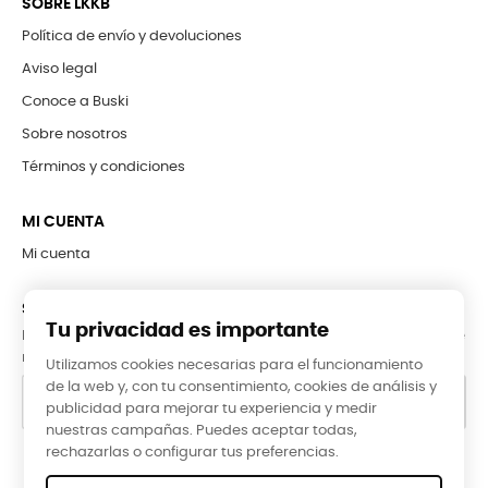
SOBRE LKKB
Política de envío y devoluciones
Aviso legal
Conoce a Buski
Sobre nosotros
Términos y condiciones
MI CUENTA
Mi cuenta
SUBCRÍBETE A LA NEWSLETTER
Tu privacidad es importante
Puede darse de baja en cualquier momento. Para ello, consulte
nuestra información de contacto en el aviso legal.
Utilizamos cookies necesarias para el funcionamiento
de la web y, con tu consentimiento, cookies de análisis y
publicidad para mejorar tu experiencia y medir
nuestras campañas. Puedes aceptar todas,
rechazarlas o configurar tus preferencias.