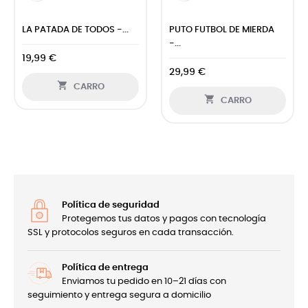
 MIERDA
PORRA PORRAE -
PANCETERS II - CAMI
SUDADERA...
19,99 €
31,99 €

CARRO

RO
CARRO
Política de seguridad
Protegemos tus datos y pagos con tecnología
SSL y protocolos seguros en cada transacción.
Política de entrega
Enviamos tu pedido en 10–21 días con
seguimiento y entrega segura a domicilio