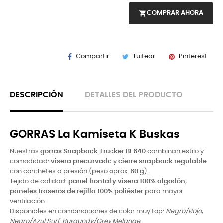
shopping_cart
COMPRAR AHORA
Compartir
Tuitear
Pinterest
DESCRIPCIÓN
DETALLES DEL PRODUCTO
GORRAS La Kamiseta K Buskas
Nuestras
gorras Snapback Trucker BF640
combinan estilo y
comodidad:
visera precurvada
y
cierre snapback regulable
con corchetes a presión (peso aprox.
60 g
).
Tejido de calidad:
panel frontal y visera 100% algodón
;
paneles traseros de rejilla 100% poliéster
para mayor
ventilación.
Disponibles en combinaciones de color muy top:
Negro/Rojo
,
Negro/Azul Surf
,
Burgundy/Grey Melange
,