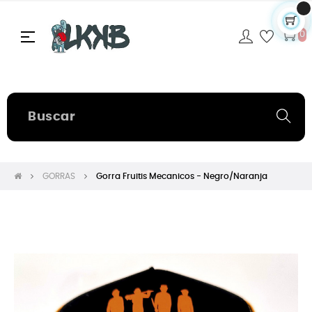
Navegación
☰
0
de
palanca
GORRAS
Gorra Fruitis Mecanicos - Negro/Naranja