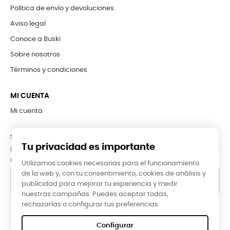
Política de envío y devoluciones
Aviso legal
Conoce a Buski
Sobre nosotros
Términos y condiciones
MI CUENTA
Mi cuenta
SUBCRÍBETE A LA NEWSLETTER
Tu privacidad es importante
Puede darse de baja en cualquier momento. Para ello, consulte
nuestra información de contacto en el aviso legal.
Utilizamos cookies necesarias para el funcionamiento
de la web y, con tu consentimiento, cookies de análisis y
publicidad para mejorar tu experiencia y medir
nuestras campañas. Puedes aceptar todas,
rechazarlas o configurar tus preferencias.
Google Reviews
Configurar