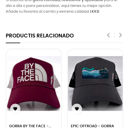
Si buscas una
gorra cómoda, resistente y ajustable
para el
día a día o para personalizar, aquí tienes tu mejor opción.
Añade tu favorita al carrito y estrena calidad
LKKB
.
PRODUCTIS RELACIONADO
‹
›


GORRA BY THE FACE -...
EPIC OFFROAD - GORRA