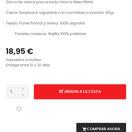
Gorra de visera precurvada marca Beechfield.
Cierre Sanpback regulable con corchetes a presión. 60gr.
Tejido: Panel frontal y visera: 100% algodón
Paneles traseros: Rejilla 100% poliéster.
18,95 €
Impuestos incluidos
Entrega entre 10 y 20 días
AÑADIR A LA CESTA
shopping_cart
COMPRAR AHORA