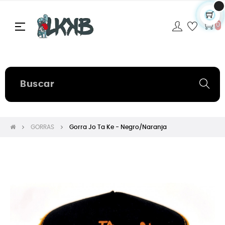
Navegación
☰
0
de
palanca
GORRAS
Gorra Jo Ta Ke - Negro/Naranja