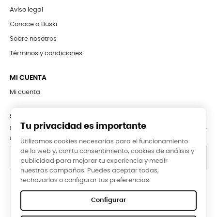
Aviso legal
Conoce a Buski
Sobre nosotros
Términos y condiciones
MI CUENTA
Mi cuenta
SUBCRÍBETE A LA NEWSLETTER
Tu privacidad es importante
Puede darse de baja en cualquier momento. Para ello, consulte
nuestra información de contacto en el aviso legal.
Utilizamos cookies necesarias para el funcionamiento
de la web y, con tu consentimiento, cookies de análisis y
publicidad para mejorar tu experiencia y medir
nuestras campañas. Puedes aceptar todas,
rechazarlas o configurar tus preferencias.
Google Reviews
Configurar
★★★★★