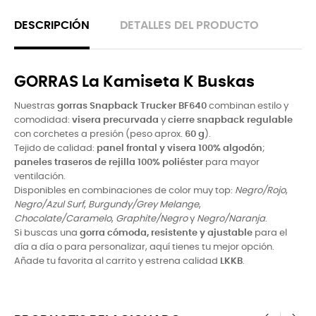
DESCRIPCIÓN
DETALLES DEL PRODUCTO
GORRAS La Kamiseta K Buskas
Nuestras
gorras Snapback Trucker BF640
combinan estilo y
comodidad:
visera precurvada
y
cierre snapback regulable
con corchetes a presión (peso aprox.
60 g
).
Tejido de calidad:
panel frontal y visera 100% algodón
;
paneles traseros de rejilla 100% poliéster
para mayor
ventilación.
Disponibles en combinaciones de color muy top:
Negro/Rojo
,
Negro/Azul Surf
,
Burgundy/Grey Melange
,
Chocolate/Caramelo
,
Graphite/Negro
y
Negro/Naranja
.
Si buscas una
gorra cómoda, resistente y ajustable
para el
día a día o para personalizar, aquí tienes tu mejor opción.
Añade tu favorita al carrito y estrena calidad
LKKB
.