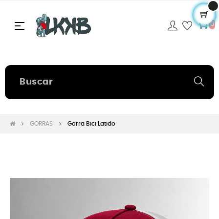
Navegación
☰
0
de
palanca
GORRAS
Gorra Bici Latido