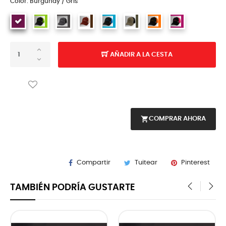
Color: Burgundy / Gris
AÑADIR A LA CESTA
shopping_cart
COMPRAR AHORA
Compartir
Tuitear
Pinterest
TAMBIÉN PODRÍA GUSTARTE
‹
›