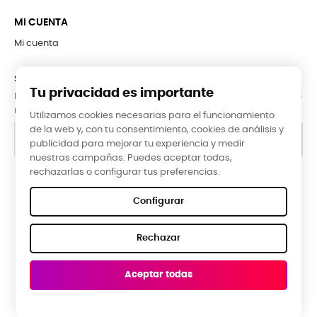
MI CUENTA
Mi cuenta
SUBCRÍBETE A LA NEWSLETTER
Tu privacidad es importante
Puede darse de baja en cualquier momento. Para ello, consulte
nuestra información de contacto en el aviso legal.
Utilizamos cookies necesarias para el funcionamiento
de la web y, con tu consentimiento, cookies de análisis y
publicidad para mejorar tu experiencia y medir
nuestras campañas. Puedes aceptar todas,
rechazarlas o configurar tus preferencias.
Google Reviews
Configurar
★★★★★
Rechazar
5,0 valoración media ·
66 reseñas
Aceptar todas
ROBERTO EG, hace 3 meses
E
Prendas de muy buena calidad con unos diseños exclusivos
B