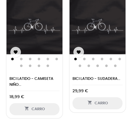


BICI LATIDO - CAMISETA
BICI LATIDO - SUDADERA...
NIÑO...
29,99 €
18,99 €

CARRO

CARRO