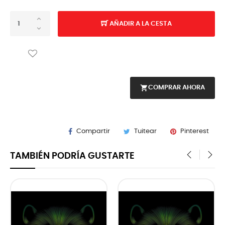
AÑADIR A LA CESTA
shopping_cart
COMPRAR AHORA
Compartir
Tuitear
Pinterest
TAMBIÉN PODRÍA GUSTARTE
‹
›