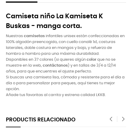
Camiseta niño La Kamiseta K
Buskas - manga corta.
Nuestras
camisetas
infantiles unisex están confeccionadas en
100% algodón preencogido, con cuello canalé 1x1, costuras
laterales, doble costura en mangas y bajo, y refuerzo de
hombro a hombro para una máxima durabilidad.
Disponibles en 37 colores (si quieres algún
color
que no se
muestre en la web,
contáctanos
) y en tallas de 3/4 a 12/14
años, para que encuentres el ajuste perfecto.
Si buscas una camiseta lisa, cómoda y resistente para el dí­a a
dí­a o para personalizar para peques, aquí­ tienes tu mejor
opción.
Añade tus favoritas al carrito y estrena calidad LKKB.
PRODUCTIS RELACIONADO
‹
›