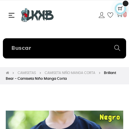
Navegación
☰
0
de
palanca
CAMISETAS
CAMISETA NIÑO MANGA CORTA
Brillant
Bear - Camiseta Niño Manga Corta