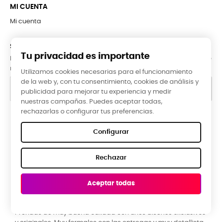
MI CUENTA
Mi cuenta
SUBCRÍBETE A LA NEWSLETTER
Tu privacidad es importante
Puede darse de baja en cualquier momento. Para ello, consulte
nuestra información de contacto en el aviso legal.
Utilizamos cookies necesarias para el funcionamiento
de la web y, con tu consentimiento, cookies de análisis y
publicidad para mejorar tu experiencia y medir
nuestras campañas. Puedes aceptar todas,
rechazarlas o configurar tus preferencias.
Google Reviews
Configurar
★★★★★
Rechazar
5,0 valoración media ·
66 reseñas
Aceptar todas
ROBERTO EG, hace 3 meses
E
Prendas de muy buena calidad con unos diseños exclusivos
B