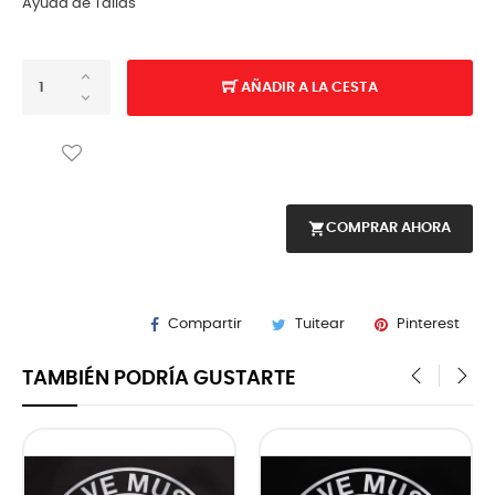
Ayuda de Tallas
AÑADIR A LA CESTA
shopping_cart
COMPRAR AHORA
Compartir
Tuitear
Pinterest
TAMBIÉN PODRÍA GUSTARTE
‹
›