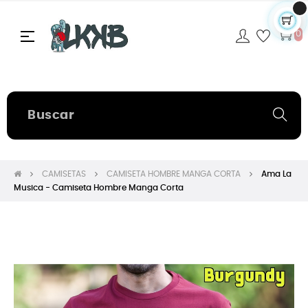
Navegación
☰
0
de
palanca
CAMISETAS
CAMISETA HOMBRE MANGA CORTA
Ama La
Musica - Camiseta Hombre Manga Corta