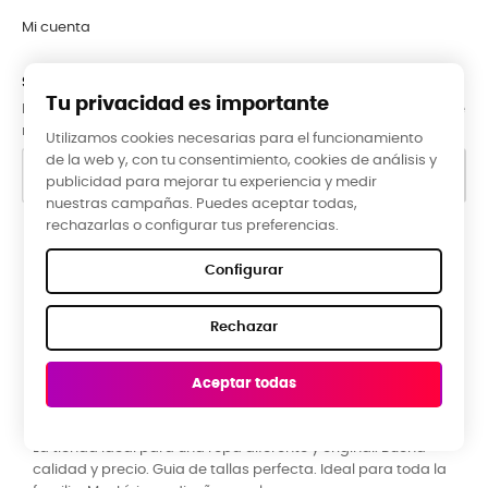
Mi cuenta
SUBCRÍBETE A LA NEWSLETTER
Tu privacidad es importante
Puede darse de baja en cualquier momento. Para ello, consulte
nuestra información de contacto en el aviso legal.
Utilizamos cookies necesarias para el funcionamiento
de la web y, con tu consentimiento, cookies de análisis y
publicidad para mejorar tu experiencia y medir
nuestras campañas. Puedes aceptar todas,
rechazarlas o configurar tus preferencias.
Google Reviews
Configurar
★★★★★
Rechazar
5,0 valoración media ·
66 reseñas
Aceptar todas
Raquel Campos, hace 3 meses
R
La tienda ideal para una ropa diferente y original. Buena
P
calidad y precio. Guia de tallas perfecta. Ideal para toda la
y