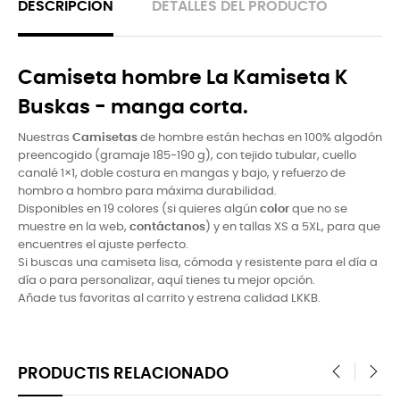
DESCRIPCIÓN
DETALLES DEL PRODUCTO
Camiseta hombre La Kamiseta K
Buskas - manga corta.
Nuestras
Camisetas
de hombre están hechas en 100% algodón
preencogido (gramaje 185-190 g), con tejido tubular, cuello
canalé 1×1, doble costura en mangas y bajo, y refuerzo de
hombro a hombro para máxima durabilidad.
Disponibles en 19 colores (si quieres algún
color
que no se
muestre en la web,
contáctanos
) y en tallas XS a 5XL, para que
encuentres el ajuste perfecto.
Si buscas una camiseta lisa, cómoda y resistente para el dí­a a
dí­a o para personalizar, aquí­ tienes tu mejor opción.
Añade tus favoritas al carrito y estrena calidad LKKB.
PRODUCTIS RELACIONADO