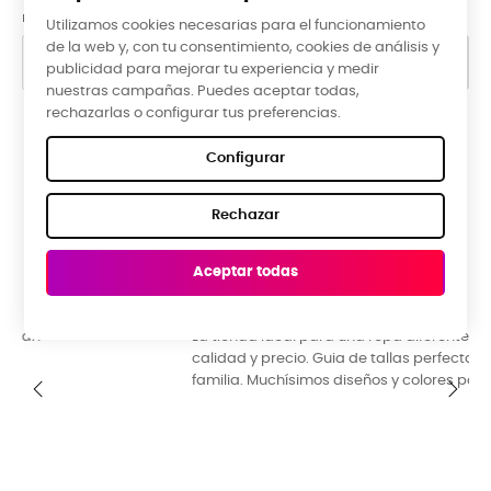
nuestra información de contacto en el aviso legal.
Utilizamos cookies necesarias para el funcionamiento
de la web y, con tu consentimiento, cookies de análisis y
publicidad para mejorar tu experiencia y medir
nuestras campañas. Puedes aceptar todas,
rechazarlas o configurar tus preferencias.
Google Reviews
Configurar
★★★★★
Rechazar
5,0 valoración media ·
66 reseñas
Aceptar todas
Raquel Campos, hace 3 meses
La tienda ideal para una ropa diferente y original. Buena
calidad y precio. Guia de tallas perfecta. Ideal para toda la
familia. Muchísimos diseños y colores para escoger.
‹
›