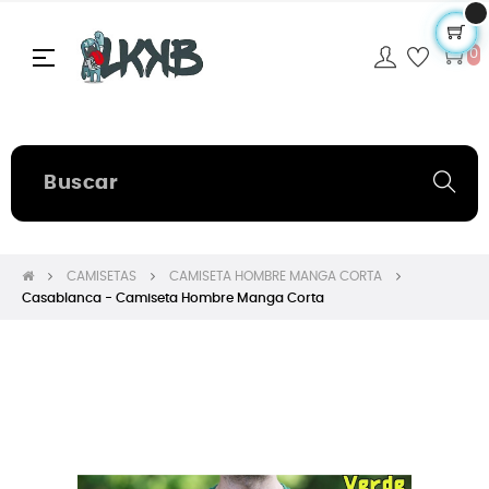
Navegación
☰
0
de
palanca
CAMISETAS
CAMISETA HOMBRE MANGA CORTA
Casablanca - Camiseta Hombre Manga Corta