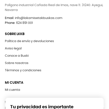
Polígono industrial Cañada Real de Imas, nave 11. 31240. Ayegui,
Navarra
Email
:
info@lakamisetakbuskas.com
Phone
:
624 891 001
SOBRE LKKB
Política de envío y devoluciones
Aviso legal
Conoce a Buski
Sobre nosotros
Términos y condiciones
MI CUENTA
Mi cuenta
SUBCRÍBETE A LA NEWSLETTER
Tu privacidad es importante
Puede darse de baja en cualquier momento. Para ello, consulte