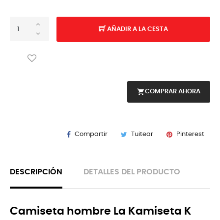
AÑADIR A LA CESTA
shopping_cart
COMPRAR AHORA
Compartir
Tuitear
Pinterest
DESCRIPCIÓN
DETALLES DEL PRODUCTO
Camiseta hombre La Kamiseta K