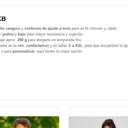
KB
illo canguro
y
cordones de ajuste a tono
para un fit cómodo y cálido.
n
puños
y
bajo
para mayor resistencia y sujeción.
aje aprox.
290 g
para abrigarte en temporada fría.
stre en la web,
contáctanos
) y en tallas
S a XXL
, para que encuentres tu aj
a o para
personalizar
, aquí tienes tu mejor opción.