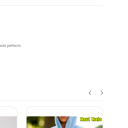
uste perfecto.
‹
›