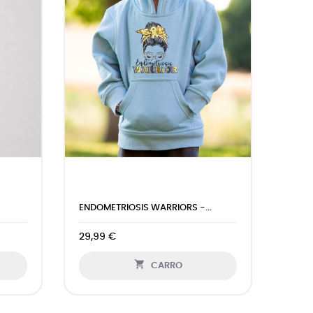
CHICA ELEGANTE - SUDADERA...
PAND
29,99 €
21,99

CARRO