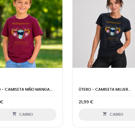
ETRIOSIS WARRIORS -...
ASENNA LOGO - CAMISETA...
 €
21,99 €


CARRO
CARRO