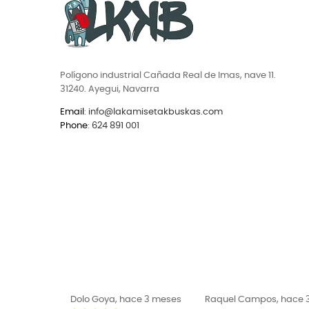
Polígono industrial Cañada Real de Imas, nave 11.
31240. Ayegui, Navarra
Email
:
info@lakamisetakbuskas.com
Phone
:
624 891 001
ce 3 meses
Raquel Campos, hace 3
ROBERTO EG, hace 3