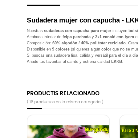
Sudadera mujer con capucha - LK
Nuestras
sudaderas con capucha para mujer
incluyen
bols
Acabado interior de
felpa perchada
y
2x1 canalé con lycra
e
Composición:
60% algodón / 40% poliéster reciclado
. Gram
Disponible en
9 colores
(si quieres algún
color
que no se mue
Si buscas una sudadera lisa, cálida y versátil para el día a dí
Añade tus favoritas al carrito y estrena calidad
LKKB
.
PRODUCTIS RELACIONADO
( 16 productos en la misma categoría )