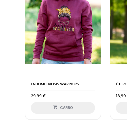
CHICA ELEGANTE - CAMISETA...
ENDOM
19,99 €
18,99

CARRO