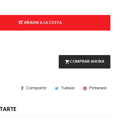
AÑADIR A LA CESTA
shopping_cart
COMPRAR AHORA
Compartir
Tuitear
Pinterest
STARTE