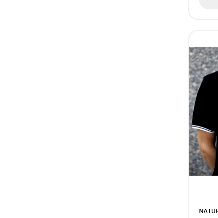
(34)
Azzure
(29)
Turquesa
(1)
Turkesa
(21)
Aqua
(62)
Royal Blue
(2)
Gris - Púrpura
(3)
Rojo - Azul Marino
(3)
Negro - Gris
(2)
Gris - Negro
(2)
Gris - Verde Botella
(2)
Gris - Burgundy
(2)
Gris - Rojo
(3)
Gris - Royal Blue
NATUR
(2)