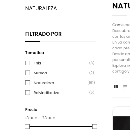
NAT
NATURALEZA
Camisetas
Descubre
FILTRADO POR
con los a
En La Ka
cada pren
Tematica
Desde ani
personali
(8)
Friki
Explora n
contigo y
(2)
Musica
(161)
Naturaleza
(5)
Reivindikativa
Precio
18,00 € - 38,00 €