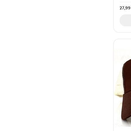
Gris - Rosa
27,99
(3)
Azul Cobalto - Amarillo
(3)
Azul Marino - Gris
(1)
Burgundy / Gris
(1)
Negro / Verde
(1)
Gris / Negro
(1)
Marrón / Caramelo
(1)
Negro / Azul
(1)
Verde Camuflaje / Negro
(1)
Negro / Naranja
(1)
Fuchsia / Negro