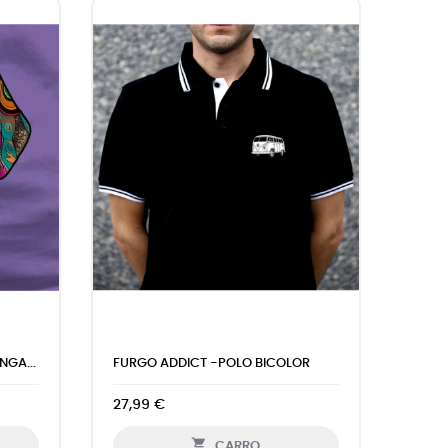
GA...
FURGO ADDICT -POLO BICOLOR
27,99 €

CARRO