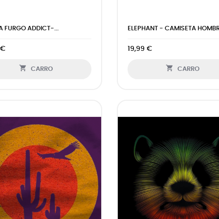
 FURGO ADDICT-...
ELEPHANT - CAMISETA HOMBRE
 €
19,99 €


CARRO
CARRO