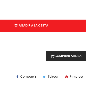
AÑADIR A LA CESTA
shopping_cart
COMPRAR AHORA
Compartir
Tuitear
Pinterest