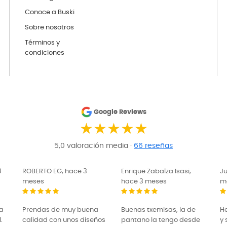
Conoce a Buski
Sobre nosotros
Términos y
condiciones
Google Reviews
★★★★★
5,0 valoración media ·
66 reseñas
3
ROBERTO EG, hace 3
Enrique Zabalza Isasi,
J
meses
hace 3 meses
m
na
Prendas de muy buena
Buenas txemisas, la de
H
.
calidad con unos diseños
pantano la tengo desde
y 