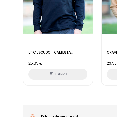
.
EPIC ESCUDO - CAMISETA...
GRAVE
25,99 €
29,99

CARRO
Política de seguridad