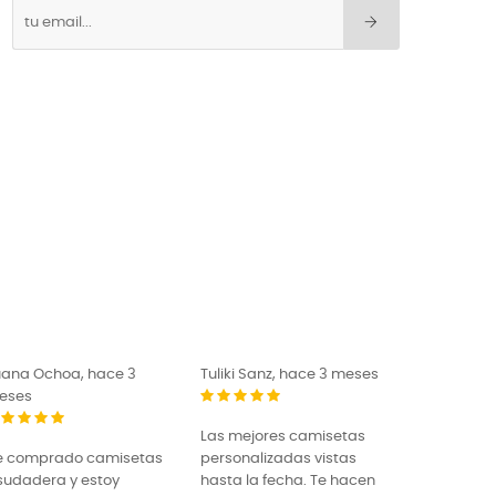
uana Ochoa, hace 3
Tuliki Sanz, hace 3 meses
El Pugilist
eses
Las mejores camisetas
¡Estoy muy
e comprado camisetas
personalizadas vistas
las sudade
sudadera y estoy
hasta la fecha. Te hacen
camisetas 