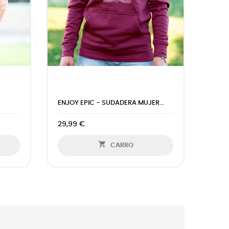
ENJOY EPIC - SUDADERA MUJER...
EPIC 
29,99 €
19,9

CARRO