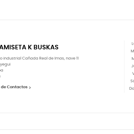
L
KAMISETA K BUSKAS
M
o industrial Cañada Real de Imas, nave 11
M
Ayegui
J
oa
V
a
S
 de Contactos

D