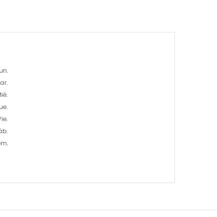
un.
ar.
ié.
ue.
ie.
áb.
om.