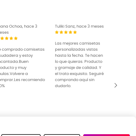
uana Ochoa, hace 3
Tuliki Sanz, hace 3 meses
El Pugilist
eses
Las mejores camisetas
¡Estoy muy
e comprado camisetas
personalizadas vistas
las sudade
sudadera y estoy
hasta la fecha. Te hacen
camisetas 
ncantada.Buen
lo que quieras. Producto
un tiempo 
roducto y muy
y gramaje de calidad. Y
pruebas y
ulas.Volvere a
el trato exquisito. Seguiré
empresa q
omprar.Les recomiendo
comprando aquí sin
ofrecer un 
00%
dudarlo.
imprimació
razonable,
›
la mejor op
momento. E
adapta a t
necesidade
calidad-pr
excelente 
gracias Jo