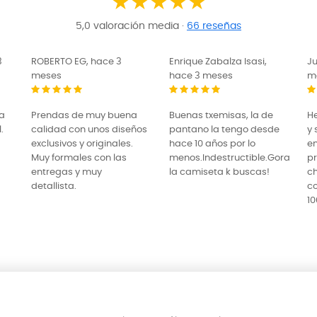
★★★★★
5,0 valoración media ·
66 reseñas
3
ROBERTO EG, hace 3
Enrique Zabalza Isasi,
J
meses
hace 3 meses
m
na
Prendas de muy buena
Buenas txemisas, la de
H
.
calidad con unos diseños
pantano la tengo desde
y 
exclusivos y originales.
hace 10 años por lo
e
Muy formales con las
menos.Indestructible.Gora
p
entregas y muy
la camiseta k buscas!
ch
detallista.
c
1