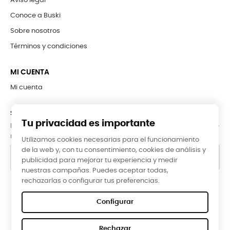
Aviso legal
Conoce a Buski
Sobre nosotros
Términos y condiciones
MI CUENTA
Mi cuenta
SUBCRÍBETE A LA NEWSLETTER
Tu privacidad es importante
Puede darse de baja en cualquier momento. Para ello, consulte
nuestra información de contacto en el aviso legal.
Utilizamos cookies necesarias para el funcionamiento
de la web y, con tu consentimiento, cookies de análisis y
publicidad para mejorar tu experiencia y medir
nuestras campañas. Puedes aceptar todas,
rechazarlas o configurar tus preferencias.
Google Reviews
Configurar
★★★★★
Rechazar