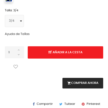
Talla: 3/4
Ayuda de Tallas
AÑADIR A LA CESTA
shopping_cart
COMPRAR AHORA
Compartir
Tuitear
Pinterest