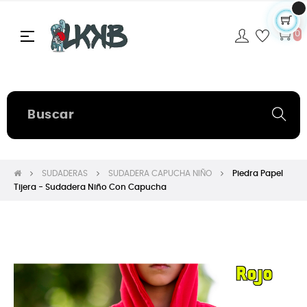
Navegación
☰
0
de
palanca
SUDADERAS
SUDADERA CAPUCHA NIÑO
Piedra Papel
Tijera - Sudadera Niño Con Capucha