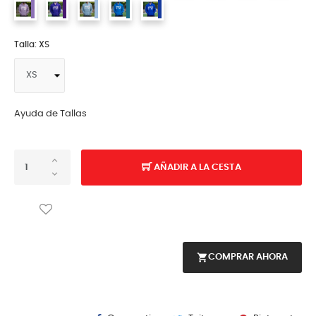
Talla: XS
Ayuda de Tallas
AÑADIR A LA CESTA
shopping_cart
COMPRAR AHORA