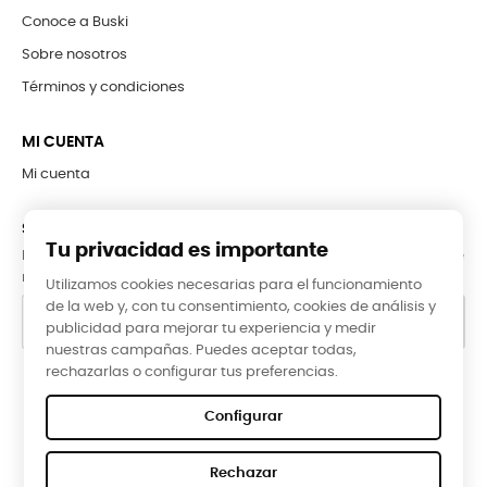
Conoce a Buski
Sobre nosotros
Términos y condiciones
MI CUENTA
Mi cuenta
SUBCRÍBETE A LA NEWSLETTER
Tu privacidad es importante
Puede darse de baja en cualquier momento. Para ello, consulte
nuestra información de contacto en el aviso legal.
Utilizamos cookies necesarias para el funcionamiento
de la web y, con tu consentimiento, cookies de análisis y
publicidad para mejorar tu experiencia y medir
nuestras campañas. Puedes aceptar todas,
rechazarlas o configurar tus preferencias.
Google Reviews
Configurar
★★★★★
Rechazar