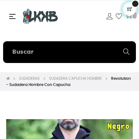
Navegación
☰
0
de
palanca
SUDADERAS
SUDADERA CAPUCHA HOMBRE
Revolution
- Sudadera Hombre Con Capucha