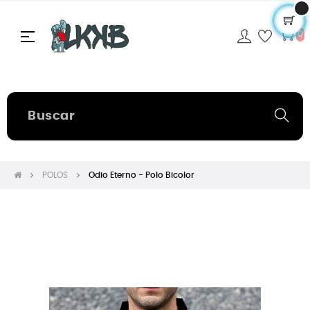
Navegación
☰
0
de
palanca
POLOS
Odio Eterno - Polo Bicolor