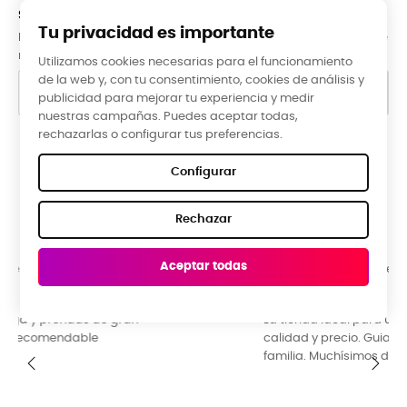
SUBCRÍBETE A LA NEWSLETTER
Tu privacidad es importante
Puede darse de baja en cualquier momento. Para ello, consulte
nuestra información de contacto en el aviso legal.
Utilizamos cookies necesarias para el funcionamiento
de la web y, con tu consentimiento, cookies de análisis y
publicidad para mejorar tu experiencia y medir
nuestras campañas. Puedes aceptar todas,
rechazarlas o configurar tus preferencias.
Google Reviews
Configurar
★★★★★
Rechazar
5,0 valoración media ·
66 reseñas
Aceptar todas
Raquel Campos, hace 3 meses
La tienda ideal para una ropa diferente y original. Buena
calidad y precio. Guia de tallas perfecta. Ideal para toda la
familia. Muchísimos diseños y colores para escoger.
‹
›