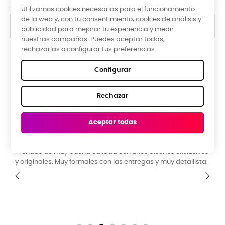
nuestra información de contacto en el aviso legal.
Utilizamos cookies necesarias para el funcionamiento
de la web y, con tu consentimiento, cookies de análisis y
publicidad para mejorar tu experiencia y medir
nuestras campañas. Puedes aceptar todas,
rechazarlas o configurar tus preferencias.
Google Reviews
Configurar
★★★★★
Rechazar
5,0 valoración media ·
66 reseñas
Aceptar todas
ROBERTO EG, hace 3 meses
E
Prendas de muy buena calidad con unos diseños exclusivos
B
a
y originales. Muy formales con las entregas y muy detallista.
a
b
‹
›