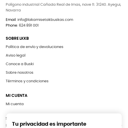
Polígono industrial Cañada Real de Imas, nave 11. 31240. Ayegui,
Navarra
Email
:
info@lakamisetakbuskas.com
Phone
:
624 891 001
SOBRE LKKB
Política de envío y devoluciones
Aviso legal
Conoce a Buski
Sobre nosotros
Términos y condiciones
MI CUENTA
Mi cuenta
SUBCRÍBETE A LA NEWSLETTER
Tu privacidad es importante
Puede darse de baja en cualquier momento. Para ello, consulte