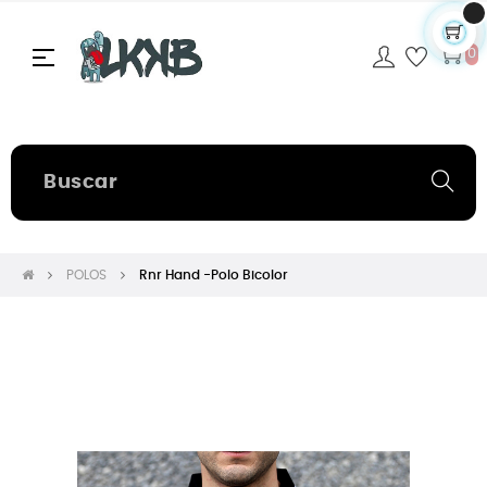
Navegación
☰
0
de
palanca
POLOS
Rnr Hand -Polo Bicolor