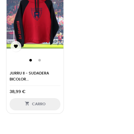

JURRU II - SUDADERA
BICOLOR...
38,99 €

CARRO