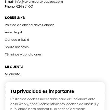
Email
:
info@lakamisetakbuskas.com
Phone
:
624 891 001
SOBRE LKKB
Política de envío y devoluciones
Aviso legal
Conoce a Buski
Sobre nosotros
Términos y condiciones
MI CUENTA
Mi cuenta
SUBCRÍBETE A LA NEWSLETTER
Tu privacidad es importante
Puede darse de baja en cualquier momento. Para ello, consulte
nuestra información de contacto en el aviso legal.
Utilizamos cookies necesarias para el funcionamiento
de la web y, con tu consentimiento, cookies de análisis y
publicidad para mejorar tu experiencia y medir