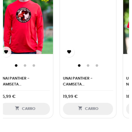


UNAI PANTHER -
UNAI PANTHER- CAMISETA
CAMISETA...
NIÑO...
19,99 €
18,99 €


CARRO
CARRO