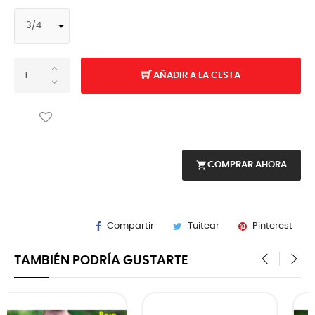
AÑADIR A LA CESTA
shopping_cart
COMPRAR AHORA
Compartir
Tuitear
Pinterest
TAMBIÉN PODRÍA GUSTARTE
‹
›