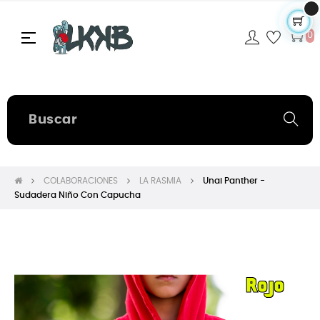
Navegación
☰
0
de
palanca
COLABORACIONES
LA RASMIA
Unai Panther -
Sudadera Niño Con Capucha