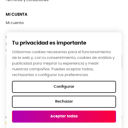
Términos y condiciones
MI CUENTA
Mi cuenta
SUBCRÍBETE A LA NEWSLETTER
Tu privacidad es importante
Puede darse de baja en cualquier momento. Para ello, consulte
nuestra información de contacto en el aviso legal.
Utilizamos cookies necesarias para el funcionamiento
de la web y, con tu consentimiento, cookies de análisis y
publicidad para mejorar tu experiencia y medir
nuestras campañas. Puedes aceptar todas,
rechazarlas o configurar tus preferencias.
Google Reviews
Configurar
★★★★★
Rechazar
5,0 valoración media ·
66 reseñas
Aceptar todas
Raquel Campos, hace 3 meses
R