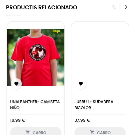
PRODUCTIS RELACIONADO
‹
›


JURRU I - SUDADERA
PQP MQP - SUDADERA
BICOLOR...
MUJER...
37,99 €
32,99 €


CARRO
CARRO