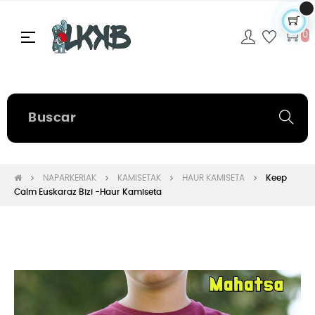
Navegación
☰
0
de
palanca
NAPARKERIAK
KAMISETAK
HAUR KAMISETA
Keep
Calm Euskaraz Bizi -Haur Kamiseta