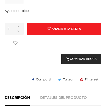
Ayuda de Tallas
AÑADIR A LA CESTA
shopping_cart
COMPRAR AHORA
Compartir
Tuitear
Pinterest
DESCRIPCIÓN
DETALLES DEL PRODUCTO