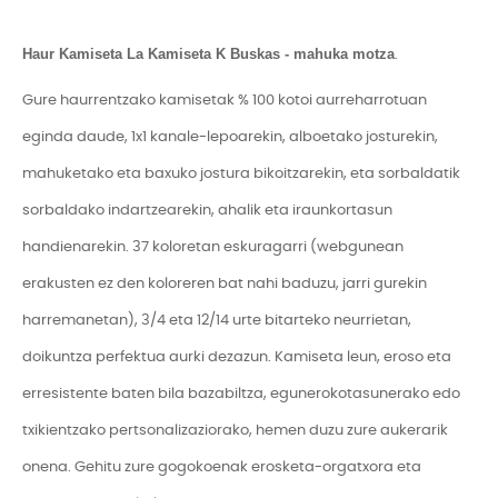
Haur Kamiseta La Kamiseta K Buskas - mahuka motza
.
Gure haurrentzako kamisetak % 100 kotoi aurreharrotuan
eginda daude, 1x1 kanale-lepoarekin, alboetako josturekin,
mahuketako eta baxuko jostura bikoitzarekin, eta sorbaldatik
sorbaldako indartzearekin, ahalik eta iraunkortasun
handienarekin. 37 koloretan eskuragarri (webgunean
erakusten ez den koloreren bat nahi baduzu, jarri gurekin
harremanetan), 3/4 eta 12/14 urte bitarteko neurrietan,
doikuntza perfektua aurki dezazun. Kamiseta leun, eroso eta
erresistente baten bila bazabiltza, egunerokotasunerako edo
txikientzako pertsonalizaziorako, hemen duzu zure aukerarik
onena. Gehitu zure gogokoenak erosketa-orgatxora eta