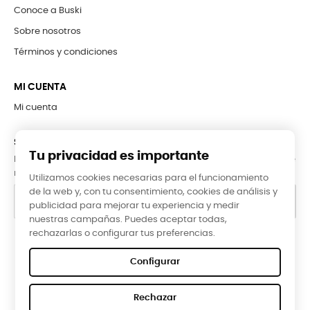
Conoce a Buski
Sobre nosotros
Términos y condiciones
MI CUENTA
Mi cuenta
SUBCRÍBETE A LA NEWSLETTER
Tu privacidad es importante
Puede darse de baja en cualquier momento. Para ello, consulte
nuestra información de contacto en el aviso legal.
Utilizamos cookies necesarias para el funcionamiento
de la web y, con tu consentimiento, cookies de análisis y
publicidad para mejorar tu experiencia y medir
nuestras campañas. Puedes aceptar todas,
rechazarlas o configurar tus preferencias.
Google Reviews
Configurar
★★★★★
Rechazar
5,0 valoración media ·
66 reseñas