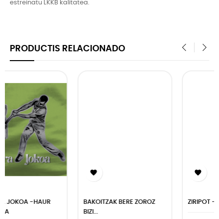
estreinatu LKKB kalitatea.
PRODUCTIS RELACIONADO
‹
›


BAKOITZAK BERE ZOROZ
ZIRIPOT -HAUR KAMISETA
BIZI...