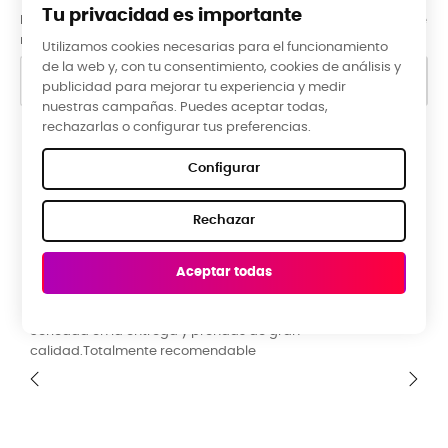
Tu privacidad es importante
Puede darse de baja en cualquier momento. Para ello, consulte
nuestra información de contacto en el aviso legal.
Utilizamos cookies necesarias para el funcionamiento
de la web y, con tu consentimiento, cookies de análisis y
publicidad para mejorar tu experiencia y medir
nuestras campañas. Puedes aceptar todas,
rechazarlas o configurar tus preferencias.
Google Reviews
Configurar
★★★★★
Rechazar
5,0 valoración media ·
66 reseñas
Aceptar todas
Raquel Campos, hace 3 meses
n
La tienda ideal para una ropa diferente y origin
calidad y precio. Guia de tallas perfecta. Ideal 
familia. Muchísimos diseños y colores para esco
‹
›