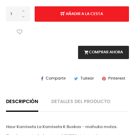
AÑADIR A LA CESTA
shopping_cart
COMPRAR AHORA
Compartir
Tuitear
Pinterest
DESCRIPCIÓN
DETALLES DEL PRODUCTO
Haur Kamiseta La Kami
seta K Buskas - mahuka
motz
a.