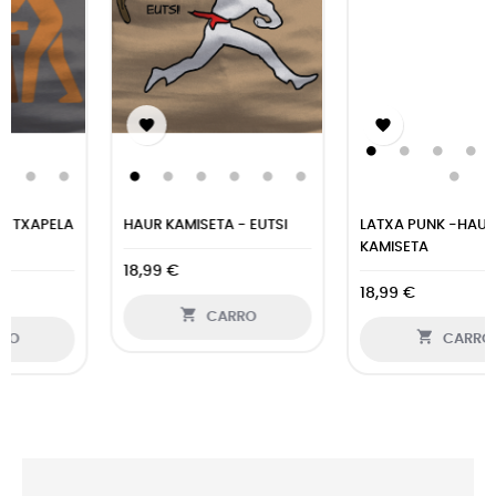


LATXA PUNK -HAUR
AHO BETE HORTZ GERATU -
KAMISETA
HAUR...
18,99 €
18,99 €


CARRO
CARRO