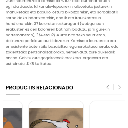
Gure haurrentzako kamisetak % 100 kotoi aurreharrotuan
eginda daude, 1x1 kanale-lepoarekin, alboetako josturekin,
mahuketako eta baxuko jostura bikoitzarekin, eta sorbaldatik
sorbaldako indartzearekin, ahalik eta iraunkortasun
handienarekin. 37 koloretan eskuragarri (webgunean
erakusten ez den koloreren bat nahi baduzu, jarri gurekin
harremanetan), 3/4 eta 12/14 urte bitarteko neurrietan,
doikuntza perfektua aurki dezazun. Kamiseta leun, eroso eta
erresistente baten bila bazabiltza, egunerokotasunerako edo
txikientzako pertsonalizaziorako, hemen duzu zure aukerarik
onena. Gehitu zure gogokoenak erosketa-orgatxora eta
estreinatu LKKB kalitatea.
PRODUCTIS RELACIONADO
‹
›